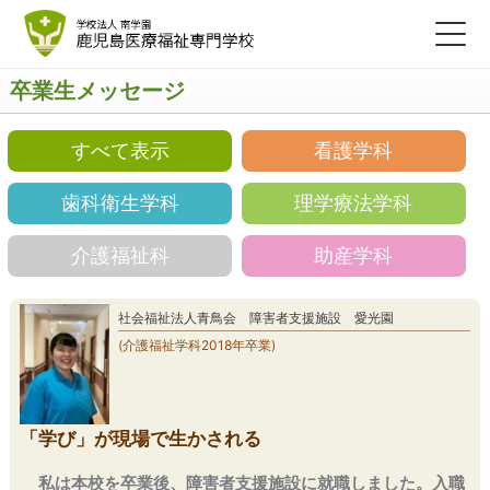
卒業生メッセージ
すべて表示
看護学科
歯科衛生学科
理学療法学科
介護福祉科
助産学科
社会福祉法人青鳥会 障害者支援施設 愛光園
(介護福祉学科2018年卒業)
「学び」が現場で生かされる
私は本校を卒業後、障害者支援施設に就職しました。入職