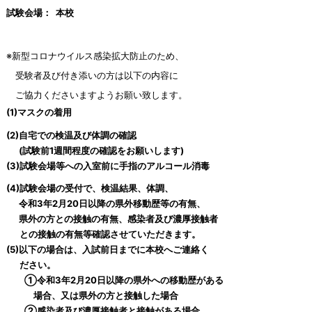
試験会場：
本校
※新型コロナウイルス感染拡大防止のため、
受験者及び付き添いの方は以下の内容に
ご協力くださいますようお願い致します。
(1)マスクの着用
(2)自宅での検温及び体調の確認
(試験前1週間程度の確認をお願いします)
(3)試験会場等への入室前に手指のアルコール消毒
(4)試験会場の受付で、検温結果、体調、
令和3年2月20日以降の県外移動歴等の有無、
県外の方との接触の有無、感染者及び濃厚接触者
との
接触の有無等確認させていただきます。
(5)以下の場合は、入試前日までに本校へご連絡く
ださい。
①令和3年2月20日以降の県外への移動歴がある
場合、又は県外の
方と接触した場合
②感染者及び濃厚接触者と接触がある場合