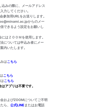
し込みの際に、メールアドレス
してください。
用URLをお送りします。
inami.ac.jpからのメー
るよう設定をお願いし
。
ＺＯＯＭを使用します。
いては申込み者にメー
いたします。
込みは
こちら
 は
こちら
dは
こちら
合はアプリは不要です。
会およびZOOMについてご不明
したら、
公式LINE
またはお電話