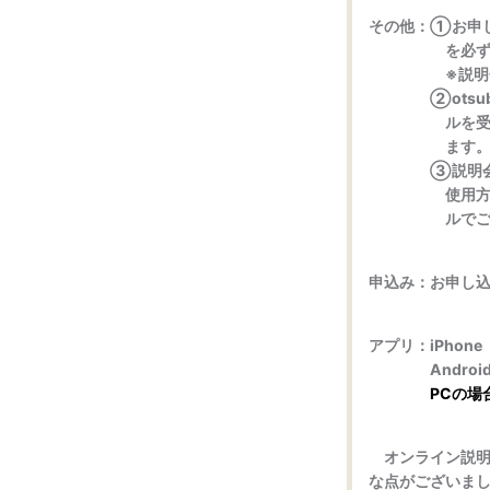
その他：①お申
を必ず入力
※説明会参加
②otsubo@m
ルを受信でき
ます
③説明会には
使用方法につ
ルでご案内
申込み：お申し
アプリ：iPhone
Androi
PCの場
オンライン説明
な点がございま