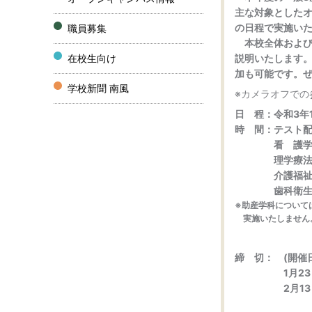
主な対象とした
の日程で実施い
職員募集
本校全体および
在校生向け
説明いたします
加も可能です。
学校新聞 南風
※カメラオフでの
日 程：令和3年1
時 間：テスト配
看 護学科 
理学療法学科
介護福祉学科
歯科衛生学科
※助産学科について
実施いたしません
締 切： (開催
1月23日・・
2月13日・・