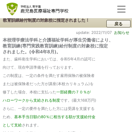
教育訓練給付制度の対象校に指定されました！
戻る
update: 2022/11/07
お知らせ
本校理学療法学科と介護福祉学科が厚生労働省により、
教育訓練(専門実践教育訓練)給付制度の対象校に指定
されました。(令和4年8月)。
また、歯科衛生学科においては、令和5年4月の認可に
向けて、現在申請準備を行っております。
この制度は、一定の条件を満たす雇用保険の被保険者
または被保険者だった方が講座(本校カリキュラム)を
修了した場合、本校に支払った
一部経費の７０％が
ハローワークから支給される制度
です。(最大168万円)
さらに、一定の要件を満たした方には受講を支援する
ため、
基本手当日額の80％に相当する額が支援給付金
として支給
されます。