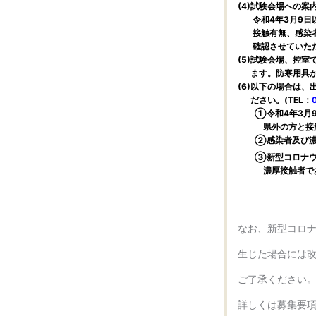
(4)試験会場への
令和4年3
月9日
接触有無、感染者
確認させていただ
(5)試験会場、控
ます。防寒用具が
(6
)以下の場合は、出
ださい。
(TEL：
①令和4年3月
県外の
方と接
②感染者及び濃厚
③新型コロナウイ
濃厚
接触者で
なお、新型コロ
生じた場合には
ご了承ください
詳しくは募集要