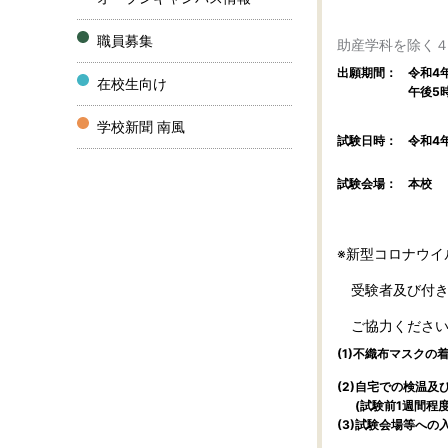
職員募集
助産学科を除く
出願期間：
令和4年
在校生向け
午後5
学校新聞 南風
試験日時：
令和4
試験会場：
本校
※新型コロナウイ
受験者及び付き
ご協力ください
(1)不織布マスクの
(2)自宅での検温及
(試験前1週間程
(3)試験会場等へ