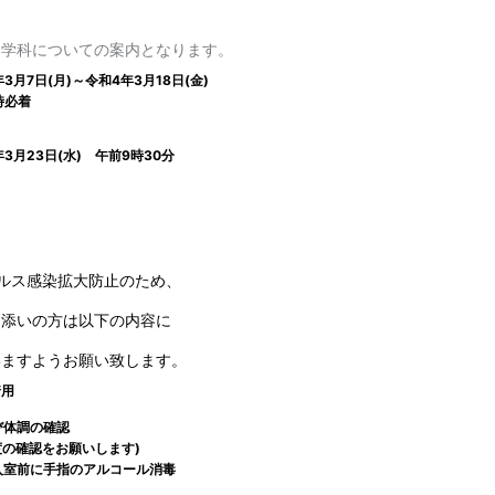
４学科についての案内となります。
3月7日(月)～令和4年3月18日(金
)
時必着
年3
月23日(水) 午前9時30分
ルス感染拡大防止のため、
添いの方は以下の内容に
ますようお願い致します。
着用
び体調の確認
度の確認をお願いします)
の入室前に手指のアルコール消毒