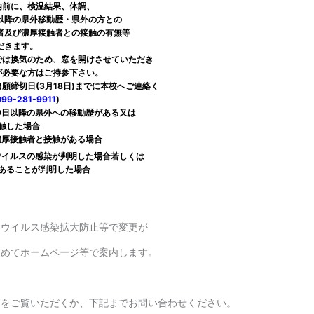
案内前に、検温結果、体調、
以降の県外移動歴・
県外の方との
及び濃厚接触者との
接触の有無等
きます。
室では換気のため、窓を開けさせていただき
必要な方はご持参下さい
。
願締切日(3月18日)までに本校へご連絡く
099-281-9911
)
9
日以降の県外への移動歴がある又は
触した場合
接触者と接触がある場合
ルスの感染が判明した場合若しくは
あることが判明した場合
ナウイルス感染拡大防止等で変更が
改めてホームページ等で案内します。
。
項をご覧いただくか、下記までお問い合わせください。