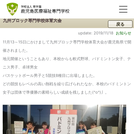
九州ブロック専門学校体育大会
戻る
update: 2019/11/18
お知らせ
11月13～15日にかけまして九州ブロック専門学校体育大会が鹿児島県で開
催されました。
地元開催ということもあり、本校からも軟式野球、バドミントン女子、テ
ニス男子、卓球男女
バスケットボール男子と5競技8種目に出場しました。
どの競技もレベルの高い熱戦を繰り広げられたなか、本校のバドミントン
女子は団体で準優勝の素晴らしい成績を残しました(^o^)丿。