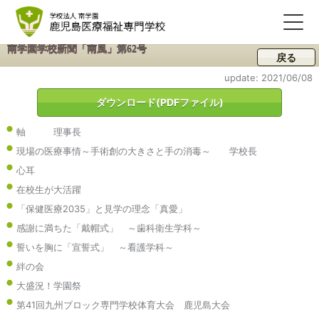
南学園学校新聞「南風」第62号
戻る
update: 2021/06/08
ダウンロード(PDFファイル)
軸 理事長
現場の医療事情～手術創の大きさと手の消毒～ 学校長
心耳
在校生が大活躍
「保健医療2035」と見学の理念「真愛」
感謝に満ちた「戴帽式」 ～歯科衛生学科～
誓いを胸に「宣誓式」 ～看護学科～
絆の会
大盛況！学園祭
第41回九州ブロック専門学校体育大会 鹿児島大会