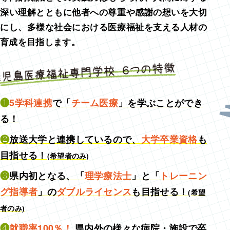
深い理解とともに他者への尊重や感謝の想いを大切
にし、多様な社会における医療福祉を支える人材の
育成を目指します。
❶
5学科連携
で「
チーム医療
」を学ぶことができ
る！
❷放送大学と連携しているので、
大学卒業資格
も
目指せる！
(希望者のみ)
❸県内初となる、「
理学療法士
」と「
トレーニン
グ指導者
」の
ダブルライセンス
も目指せる！
(希望
者のみ)
❹
就職率100％！
県内外の様々な病院・施設で卒