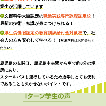
業生が活躍しています
❺文部科学大臣認定の
職業実践専門課程認定校
！
最新の技術・知識が身につけられる！
❻
厚生労働省認定の教育訓練給付金対象校
で、社
会人の方も安心して学べる！（
対象学科はお問合せく
ださい）
鹿児島の玄関口、鹿児島中央駅から車で約8分の場
所にあり、
スクールバスも運行しているため通学にとても便利
であることも欠かせないポイントです。